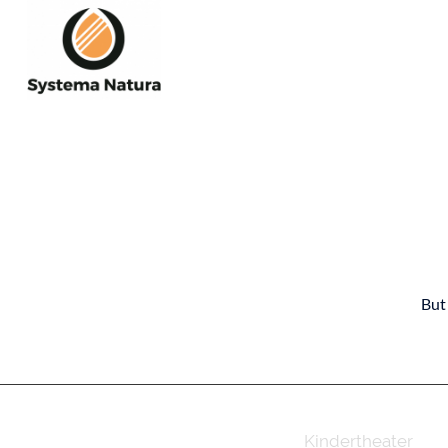
But
Kindertheater