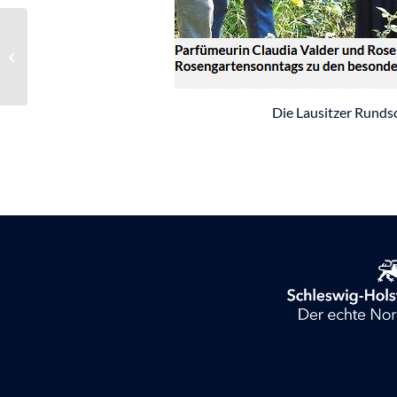
Die Sonnenapotheke
Die Lausitzer Runds